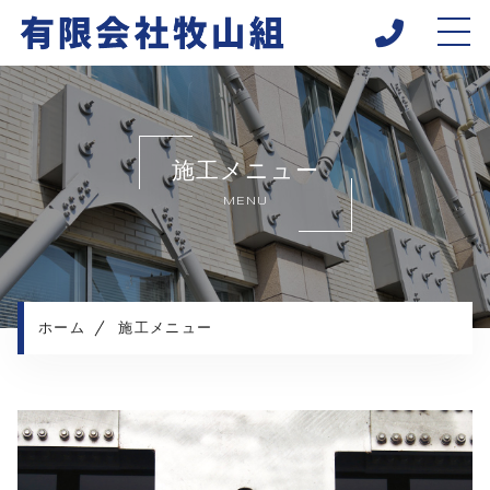
ホーム
当社について
施工メニュー
施工メニュー
MENU
施工実績
施工の流れ
よくある質問
お知らせ
ホーム
施工メニュー
コンテンツ
採用情報
プライバシーポリシー